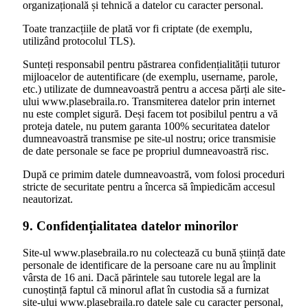
organizațională și tehnică a datelor cu caracter personal.
Toate tranzacțiile de plată vor fi criptate (de exemplu,
utilizând protocolul TLS).
Sunteți responsabil pentru păstrarea confidențialității tuturor
mijloacelor de autentificare (de exemplu, username, parole,
etc.) utilizate de dumneavoastră pentru a accesa părți ale site-
ului www.plasebraila.ro. Transmiterea datelor prin internet
nu este complet sigură. Deși facem tot posibilul pentru a vă
proteja datele, nu putem garanta 100% securitatea datelor
dumneavoastră transmise pe site-ul nostru; orice transmisie
de date personale se face pe propriul dumneavoastră risc.
După ce primim datele dumneavoastră, vom folosi proceduri
stricte de securitate pentru a încerca să împiedicăm accesul
neautorizat.
9. Confidențialitatea datelor minorilor
Site-ul www.plasebraila.ro nu colectează cu bună știință date
personale de identificare de la persoane care nu au împlinit
vârsta de 16 ani. Dacă părintele sau tutorele legal are la
cunoștință faptul că minorul aflat în custodia să a furnizat
site-ului www.plasebraila.ro datele sale cu caracter personal,