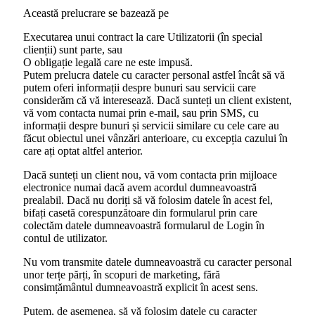
Această prelucrare se bazează pe
Executarea unui contract la care Utilizatorii (în special
clienții) sunt parte, sau
O obligație legală care ne este impusă.
Putem prelucra datele cu caracter personal astfel încât să vă
putem oferi informații despre bunuri sau servicii care
considerăm că vă interesează. Dacă sunteți un client existent,
vă vom contacta numai prin e-mail, sau prin SMS, cu
informații despre bunuri și servicii similare cu cele care au
făcut obiectul unei vânzări anterioare, cu excepția cazului în
care ați optat altfel anterior.
Dacă sunteți un client nou, vă vom contacta prin mijloace
electronice numai dacă avem acordul dumneavoastră
prealabil. Dacă nu doriți să vă folosim datele în acest fel,
bifați casetă corespunzătoare din formularul prin care
colectăm datele dumneavoastră formularul de Login în
contul de utilizator.
Nu vom transmite datele dumneavoastră cu caracter personal
unor terțe părți, în scopuri de marketing, fără
consimțământul dumneavoastră explicit în acest sens.
Putem, de asemenea, să vă folosim datele cu caracter