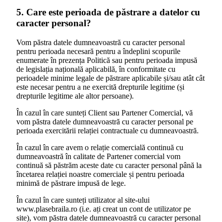
5. Care este perioada de păstrare a datelor cu
caracter personal?
Vom păstra datele dumneavoastră cu caracter personal
pentru perioada necesară pentru a îndeplini scopurile
enumerate în prezența Politică sau pentru perioada impusă
de legislația națională aplicabilă, în conformitate cu
perioadele minime legale de păstrare aplicabile și/sau atât cât
este necesar pentru a ne exercită drepturile legitime (și
drepturile legitime ale altor persoane).
În cazul în care sunteți Client sau Partener Comercial, vă
vom păstra datele dumneavoastră cu caracter personal pe
perioada exercitării relației contractuale cu dumneavoastră.
În cazul în care avem o relație comercială continuă cu
dumneavoastră în calitate de Partener comercial vom
continuă să păstrăm aceste date cu caracter personal până la
încetarea relației noastre comerciale și pentru perioada
minimă de păstrare impusă de lege.
În cazul în care sunteți utilizator al site-ului
www.plasebraila.ro (i.e. ați creat un cont de utilizator pe
site), vom păstra datele dumneavoastră cu caracter personal