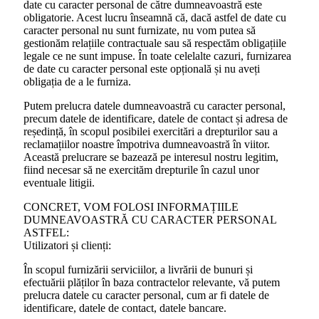
date cu caracter personal de către dumneavoastră este
obligatorie. Acest lucru înseamnă că, dacă astfel de date cu
caracter personal nu sunt furnizate, nu vom putea să
gestionăm relațiile contractuale sau să respectăm obligațiile
legale ce ne sunt impuse. În toate celelalte cazuri, furnizarea
de date cu caracter personal este opțională și nu aveți
obligația de a le furniza.
Putem prelucra datele dumneavoastră cu caracter personal,
precum datele de identificare, datele de contact și adresa de
reședință, în scopul posibilei exercitări a drepturilor sau a
reclamațiilor noastre împotriva dumneavoastră în viitor.
Această prelucrare se bazează pe interesul nostru legitim,
fiind necesar să ne exercităm drepturile în cazul unor
eventuale litigii.
CONCRET, VOM FOLOSI INFORMAȚIILE
DUMNEAVOASTRĂ CU CARACTER PERSONAL
ASTFEL:
Utilizatori și clienți:
În scopul furnizării serviciilor, a livrării de bunuri și
efectuării plăților în baza contractelor relevante, vă putem
prelucra datele cu caracter personal, cum ar fi datele de
identificare, datele de contact, datele bancare.