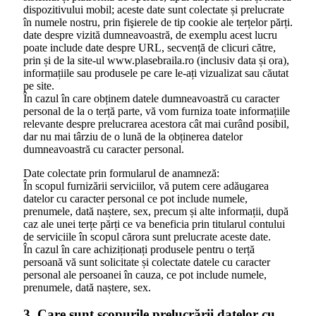
dispozitivului mobil; aceste date sunt colectate și prelucrate
în numele nostru, prin fişierele de tip cookie ale terțelor părți.
date despre vizită dumneavoastră, de exemplu acest lucru
poate include date despre URL, secvență de clicuri către,
prin și de la site-ul www.plasebraila.ro (inclusiv data și ora),
informațiile sau produsele pe care le-ați vizualizat sau căutat
pe site.
În cazul în care obținem datele dumneavoastră cu caracter
personal de la o terță parte, vă vom furniza toate informațiile
relevante despre prelucrarea acestora cât mai curând posibil,
dar nu mai târziu de o lună de la obținerea datelor
dumneavoastră cu caracter personal.
Date colectate prin formularul de anamneză:
În scopul furnizării serviciilor, vă putem cere adăugarea
datelor cu caracter personal ce pot include numele,
prenumele, dată naștere, sex, precum și alte informații, după
caz ale unei terțe părți ce va beneficia prin titularul contului
de serviciile în scopul cărora sunt prelucrate aceste date.
În cazul în care achiziționați produsele pentru o terță
persoană vă sunt solicitate și colectate datele cu caracter
personal ale persoanei în cauza, ce pot include numele,
prenumele, dată naștere, sex.
3. Care sunt scopurile prelucrării datelor cu