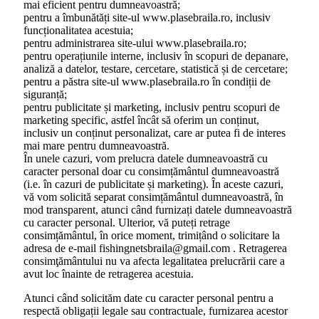
mai eficient pentru dumneavoastră;
pentru a îmbunătăți site-ul www.plasebraila.ro, inclusiv
funcționalitatea acestuia;
pentru administrarea site-ului www.plasebraila.ro;
pentru operațiunile interne, inclusiv în scopuri de depanare,
analiză a datelor, testare, cercetare, statistică și de cercetare;
pentru a păstra site-ul www.plasebraila.ro în condiții de
siguranță;
pentru publicitate și marketing, inclusiv pentru scopuri de
marketing specific, astfel încât să oferim un conținut,
inclusiv un conținut personalizat, care ar putea fi de interes
mai mare pentru dumneavoastră.
În unele cazuri, vom prelucra datele dumneavoastră cu
caracter personal doar cu consimțământul dumneavoastră
(i.e. în cazuri de publicitate și marketing). În aceste cazuri,
vă vom solicită separat consimțământul dumneavoastră, în
mod transparent, atunci când furnizați datele dumneavoastră
cu caracter personal. Ulterior, vă puteți retrage
consimțământul, în orice moment, trimițând o solicitare la
adresa de e-mail fishingnetsbraila@gmail.com . Retragerea
consimţământului nu va afecta legalitatea prelucrării care a
avut loc înainte de retragerea acestuia.
Atunci când solicităm date cu caracter personal pentru a
respectă obligații legale sau contractuale, furnizarea acestor