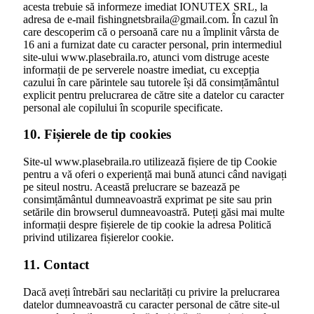
acesta trebuie să informeze imediat IONUTEX SRL, la
adresa de e-mail fishingnetsbraila@gmail.com. În cazul în
care descoperim că o persoană care nu a împlinit vârsta de
16 ani a furnizat date cu caracter personal, prin intermediul
site-ului www.plasebraila.ro, atunci vom distruge aceste
informații de pe serverele noastre imediat, cu excepția
cazului în care părintele sau tutorele își dă consimțământul
explicit pentru prelucrarea de către site a datelor cu caracter
personal ale copilului în scopurile specificate.
10. Fișierele de tip cookies
Site-ul www.plasebraila.ro utilizează fișiere de tip Cookie
pentru a vă oferi o experiență mai bună atunci când navigați
pe siteul nostru. Această prelucrare se bazează pe
consimțământul dumneavoastră exprimat pe site sau prin
setările din browserul dumneavoastră. Puteți găsi mai multe
informații despre fișierele de tip cookie la adresa Politică
privind utilizarea fișierelor cookie.
11. Contact
Dacă aveți întrebări sau neclarități cu privire la prelucrarea
datelor dumneavoastră cu caracter personal de către site-ul