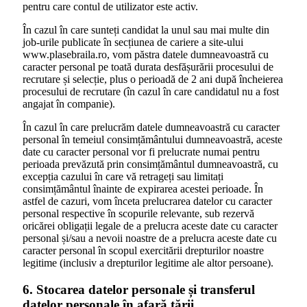
pentru care contul de utilizator este activ.
În cazul în care sunteți candidat la unul sau mai multe din
job-urile publicate în secțiunea de cariere a site-ului
www.plasebraila.ro, vom păstra datele dumneavoastră cu
caracter personal pe toată durata desfășurării procesului de
recrutare și selecție, plus o perioadă de 2 ani după încheierea
procesului de recrutare (în cazul în care candidatul nu a fost
angajat în companie).
În cazul în care prelucrăm datele dumneavoastră cu caracter
personal în temeiul consimțământului dumneavoastră, aceste
date cu caracter personal vor fi prelucrate numai pentru
perioada prevăzută prin consimțământul dumneavoastră, cu
excepția cazului în care vă retrageți sau limitați
consimțământul înainte de expirarea acestei perioade. În
astfel de cazuri, vom înceta prelucrarea datelor cu caracter
personal respective în scopurile relevante, sub rezervă
oricărei obligații legale de a prelucra aceste date cu caracter
personal și/sau a nevoii noastre de a prelucra aceste date cu
caracter personal în scopul exercitării drepturilor noastre
legitime (inclusiv a drepturilor legitime ale altor persoane).
6. Stocarea datelor personale și transferul
datelor personale în afară țării