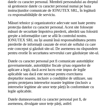
datele cu caracter personal. Membrii personalului au dreptul
să gestioneze datele cu caracter personal numai pe baza
instrucțiunilor comunicate de IONUTEX SRL, în legătură
cu responsabilitățile de serviciu.
Măsuri tehnice și organizatorice adecvate sunt luate pentru
protecția datelor cu caracter personal. Acest site folosește
măsuri de securitate împotriva pierderii, alterării sau folosirii
greșite a informațiilor care se află în controlul nostru.
IONUTEX SRL nu își asumă însă responsabilitatea pentru
pierderile de informații cauzate de erori ale softului cu care
este conceput și găzduit site-ul. De asemenea nu răspundem
pentru erorile în securitatea serverului care găzduiește site-ul.
Datele cu caracter personal pot fi comunicate autorităților
guvernamentale, autorităților fiscale și/sau organelor de
aplicare a legii, dacă acest lucru este impus de legile
aplicabile sau dacă este necesar pentru exercitarea
drepturilor noastre, inclusiv a condițiilor de utilizare, sau
pentru protejarea intereselor noastre legitime (inclusiv a
intereselor legitime ale unor terțe părți) în conformitate cu
legile aplicabile.
Datele dumneavoastră cu caracter personal pot fi, de
asemenea, divulgate unor terțe părți, astfel: