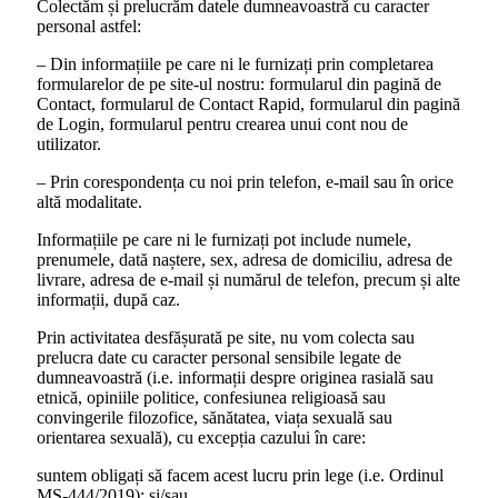
Colectăm și prelucrăm datele dumneavoastră cu caracter
personal astfel:
– Din informațiile pe care ni le furnizați prin completarea
formularelor de pe site-ul nostru: formularul din pagină de
Contact, formularul de Contact Rapid, formularul din pagină
de Login, formularul pentru crearea unui cont nou de
utilizator.
– Prin corespondența cu noi prin telefon, e-mail sau în orice
altă modalitate.
Informațiile pe care ni le furnizați pot include numele,
prenumele, dată naștere, sex, adresa de domiciliu, adresa de
livrare, adresa de e-mail și numărul de telefon, precum și alte
informații, după caz.
Prin activitatea desfășurată pe site, nu vom colecta sau
prelucra date cu caracter personal sensibile legate de
dumneavoastră (i.e. informații despre originea rasială sau
etnică, opiniile politice, confesiunea religioasă sau
convingerile filozofice, sănătatea, viața sexuală sau
orientarea sexuală), cu excepția cazului în care:
suntem obligați să facem acest lucru prin lege (i.e. Ordinul
MS-444/2019); și/sau