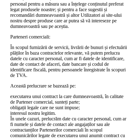
personal pentru a măsura sau a înțelege conținutul preferat
legat produsele noastre; și pentru a face sugestii și
recomandări dumneavoastră și altor Utilizatori ai site-ului
nostru despre produse care ar putea să vă intereseze pe
dumneavoastră sau pe aceștia.
Parteneri comerciali:
În scopul furnizării de servicii, livrării de bunuri și efectuării
plăților în baza contractelor relevante, vă putem prelucra
datele cu caracter personal, cum ar fi datele de identificare,
date de contact de afaceri, date bancare și codul de
identificare fiscală, pentru persoanele înregistrate în scopuri
de TVA.
Această prelucrare se bazează pe:
executarea unui contract la care dumneavoastră, în calitate
de Partener comercial, sunteți parte;
obligații legale care ne sunt impuse;
interesul nostru legitim.
În unele cazuri, prelucrăm date cu caracter personal, cum ar
fi numele și datele de contact ale angajaților sau ale
contractanților Partenerilor comerciali în scopul
comunicărilor legate de executarea unui anumit contract cu