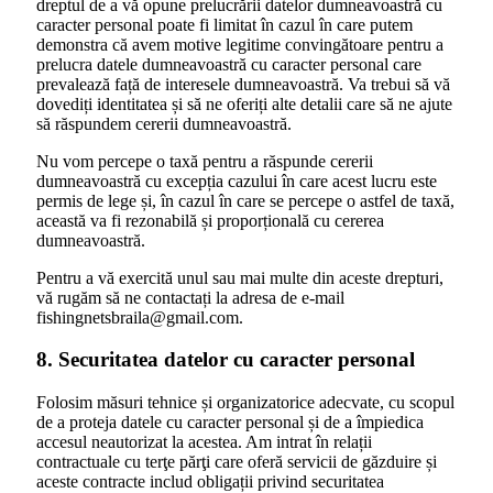
dreptul de a vă opune prelucrării datelor dumneavoastră cu
caracter personal poate fi limitat în cazul în care putem
demonstra că avem motive legitime convingătoare pentru a
prelucra datele dumneavoastră cu caracter personal care
prevalează față de interesele dumneavoastră. Va trebui să vă
dovediți identitatea și să ne oferiți alte detalii care să ne ajute
să răspundem cererii dumneavoastră.
Nu vom percepe o taxă pentru a răspunde cererii
dumneavoastră cu excepția cazului în care acest lucru este
permis de lege și, în cazul în care se percepe o astfel de taxă,
această va fi rezonabilă și proporțională cu cererea
dumneavoastră.
Pentru a vă exercită unul sau mai multe din aceste drepturi,
vă rugăm să ne contactați la adresa de e-mail
fishingnetsbraila@gmail.com.
8. Securitatea datelor cu caracter personal
Folosim măsuri tehnice și organizatorice adecvate, cu scopul
de a proteja datele cu caracter personal și de a împiedica
accesul neautorizat la acestea. Am intrat în relații
contractuale cu terţe părţi care oferă servicii de găzduire și
aceste contracte includ obligații privind securitatea