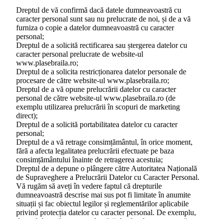
Dreptul de vă confirmă dacă datele dumneavoastră cu
caracter personal sunt sau nu prelucrate de noi, și de a vă
furniza o copie a datelor dumneavoastră cu caracter
personal;
Dreptul de a solicită rectificarea sau ștergerea datelor cu
caracter personal prelucrate de website-ul
www.plasebraila.ro;
Dreptul de a solicita restricționarea datelor personale de
procesare de către website-ul www.plasebraila.ro;
Dreptul de a vă opune prelucrării datelor cu caracter
personal de către website-ul www.plasebraila.ro (de
exemplu utilizarea prelucrării în scopuri de marketing
direct);
Dreptul de a solicită portabilitatea datelor cu caracter
personal;
Dreptul de a vă retrage consimțământul, în orice moment,
fără a afecta legalitatea prelucrării efectuate pe baza
consimțământului înainte de retragerea acestuia;
Dreptul de a depune o plângere către Autoritatea Națională
de Supraveghere a Prelucrării Datelor cu Caracter Personal.
Vă rugăm să aveți în vedere faptul că drepturile
dumneavoastră descrise mai sus pot fi limitate în anumite
situații și fac obiectul legilor și reglementărilor aplicabile
privind protecția datelor cu caracter personal. De exemplu,