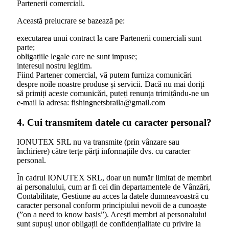
Partenerii comerciali.
Această prelucrare se bazează pe:
executarea unui contract la care Partenerii comerciali sunt
parte;
obligațiile legale care ne sunt impuse;
interesul nostru legitim.
Fiind Partener comercial, vă putem furniza comunicări
despre noile noastre produse și servicii. Dacă nu mai doriți
să primiți aceste comunicări, puteți renunța trimițându-ne un
e-mail la adresa: fishingnetsbraila@gmail.com
4. Cui transmitem datele cu caracter personal?
IONUTEX SRL nu va transmite (prin vânzare sau
închiriere) către terțe părți informațiile dvs. cu caracter
personal.
În cadrul IONUTEX SRL, doar un număr limitat de membri
ai personalului, cum ar fi cei din departamentele de Vânzări,
Contabilitate, Gestiune au acces la datele dumneavoastră cu
caracter personal conform principiului nevoii de a cunoaște
(”on a need to know basis”). Acești membri ai personalului
sunt supuși unor obligații de confidențialitate cu privire la