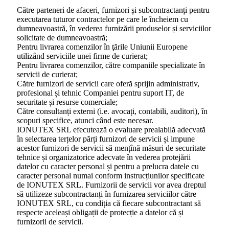
Către parteneri de afaceri, furnizori și subcontractanți pentru
executarea tuturor contractelor pe care le încheiem cu
dumneavoastră, în vederea furnizării produselor și serviciilor
solicitate de dumneavoastră;
Pentru livrarea comenzilor în ţările Uniunii Europene
utilizând serviciile unei firme de curierat;
Pentru livrarea comenzilor, către companiile specializate în
servicii de curierat;
Către furnizori de servicii care oferă sprijin administrativ,
profesional și tehnic Companiei pentru suport IT, de
securitate și resurse comerciale;
Către consultanți externi (i.e. avocați, contabili, auditori), în
scopuri specifice, atunci când este necesar.
IONUTEX SRL efecutează o evaluare prealabilă adecvată
în selectarea terțelor părți furnizori de servicii și impune
acestor furnizori de servicii să mențînă măsuri de securitate
tehnice și organizatorice adecvate în vederea protejării
datelor cu caracter personal și pentru a prelucra datele cu
caracter personal numai conform instrucțiunilor specificate
de IONUTEX SRL. Furnizorii de servicii vor avea dreptul
să utilizeze subcontractanți în furnizarea serviciilor către
IONUTEX SRL, cu condiția că fiecare subcontractant să
respecte aceleași obligații de protecție a datelor că și
furnizorii de servicii.