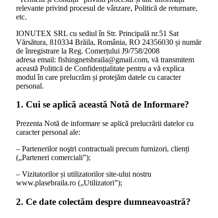
relevante privind procesul de vânzare, Politică de returnare,
etc.
IONUTEX SRL cu sediul în Str. Principală nr.51 Sat
Vărsătura, 810334 Brăila, România, RO 24356030 și număr
de înregistrare la Reg. Comerțului J9/758/2008
adresa email: fishingnetsbraila@gmail.com, vă transmitem
această Politică de Confidențialitate pentru a vă explica
modul în care prelucrăm și protejăm datele cu caracter
personal.
1. Cui se aplică această Notă de Informare?
Prezenta Notă de informare se aplică prelucrării datelor cu
caracter personal ale:
– Partenerilor noştri contractuali precum furnizori, clienți
(„Parteneri comerciali”);
– Vizitatorilor și utilizatorilor site-ului nostru
www.plasebraila.ro („Utilizatori”);
2. Ce date colectăm despre dumneavoastră?