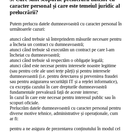
caracter personal și care este temeiul juridic al
prelucrării?
Putem prelucra datele dumneavoastră cu caracter personal în
următoarele cazuri:
atunci când trebuie să întreprindem măsurile necesare pentru
a încheia un contract cu dumneavoastră;
atunci când trebuie să executăm un contract pe care l-am
încheiat cu dumneavoastră;
atunci când trebuie să respectăm o obligație legală;
atunci când este necesar pentru interesele noastre legitime
(sau pentru cele ale unei terțe părți) și pentru interesele
dumneavoastră (i.e. pentru detectarea și prevenirea fraudei
sau pentru asigurarea securității IT și a rețelei informatice),
cu excepția cazului în care drepturile dumneavoastră
fundamentale prevalează față de aceste interese;
în cazul în care este necesar pentru interesul public sau în
scopuri oficiale.
Prelucrăm datele dumneavoastră cu caracter personal pentru
diverse motive tehnice, administrative și operaționale, cum
ar fi:
pentru a ne asigura de prezentarea conținutului în modul cel