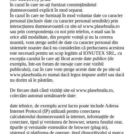
în cazul în care ne-ați furnizat consimțământul
dumneavoastră explicit în mod separat.
În cazul în care ne furnizați în mod voluntar date cu caracter
personal (inclusiv date cu caracter personal sensibile) prin
interacțiunea dumneavoastră cu site-ul www.plasebraila.ro
sau prin corespondența cu noi prin telefon, e-mail sau în
orice altă modalitate, din proprie voință și nu la cererea
noastră, vom șterge astfel de date cu caracter personal din
sistemele noastre dacă nu considerăm că prelucrarea acestora
este necesară pentru un scop legitim al IONUTEX SRL, cu
excepția cazului în care ați făcut aceste date publice (de
exemplu, într-un forum de mesaje care este vizibil
publicului), caz în care vom șterge aceste date de pe site-ul
www.plasebraila.ro numai dacă legea impune astfel sau dacă
nu dorim să le păstrăm.
De fiecare dată când vizități site-ul www.plasebraila.ro,
colectăm automat următoarele date:
date tehnice, de exemplu acest lucru poate include Adresa
Internet Protocol (IP) utilizată pentru conectarea
calculatorului dumneavoastră la internet, informațiile de
conectare, tipul și versiunea de browser, setarea fusului orar,
tipurile și versiunile extensiilor de browser (plug-in),
sistemul și platforma de operare, tipul dispozitivului și marca