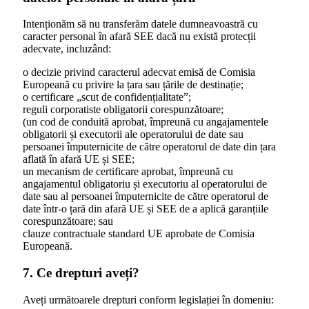
Intenționăm să nu transferăm datele dumneavoastră cu
caracter personal în afară SEE dacă nu există protecții
adecvate, incluzând:
o decizie privind caracterul adecvat emisă de Comisia
Europeană cu privire la țara sau țările de destinație;
o certificare „scut de confidențialitate”;
reguli corporatiste obligatorii corespunzătoare;
(un cod de conduită aprobat, împreună cu angajamentele
obligatorii și executorii ale operatorului de date sau
persoanei împuternicite de către operatorul de date din țara
aflată în afară UE și SEE;
un mecanism de certificare aprobat, împreună cu
angajamentul obligatoriu și executoriu al operatorului de
date sau al persoanei împuternicite de către operatorul de
date într-o țară din afară UE și SEE de a aplică garanțiile
corespunzătoare; sau
clauze contractuale standard UE aprobate de Comisia
Europeană.
7. Ce drepturi aveți?
Aveți următoarele drepturi conform legislației în domeniu: