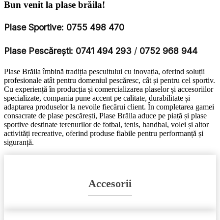
Bun venit la plase brăila!
Plase Sportive:
0755 498 470
Plase Pescărești:
0741 494 293
/
0752 968 944
Plase Brăila îmbină tradiția pescuitului cu inovația, oferind soluții
profesionale atât pentru domeniul pescăresc, cât și pentru cel sportiv.
Cu experiență în producția și comercializarea plaselor și accesoriilor
specializate, compania pune accent pe calitate, durabilitate și
adaptarea produselor la nevoile fiecărui client. În completarea gamei
consacrate de plase pescărești, Plase Brăila aduce pe piață și plase
sportive destinate terenurilor de fotbal, tenis, handbal, volei și altor
activități recreative, oferind produse fiabile pentru performanță și
siguranță.
Accesorii