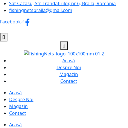
Sat Cazasu, Str. Trandafirilor, nr 6, Brăila, România
fishingnetsbraila@gmail.com
Facebook-f
Acasă
Despre Noi
Magazin
Contact
Acasă
Despre Noi
Magazin
Contact
Acasă