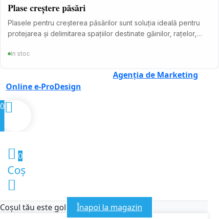
Plase creștere păsări
Plasele pentru creșterea păsărilor sunt soluția ideală pentru
protejarea și delimitarea spațiilor destinate găinilor, rațelor,…
In stoc
Site creat și administrat de
Agenția de Marketing
Online e-ProDesign
0
0
Coș
Coșul tău este gol
Înapoi la magazin