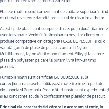
pentru care refuzăm comercialzarea lor.
Plasele multi-monofilament sunt de calitate superioară, fiind
mult mai rezistente datorită procesului de răsucire a firelor.
Acest tip de plase sunt compuse din cel puţin două filamente
uşor torsionate. Venim în întâmpinarea nevoilor clienţilor cu
produse competitive din categoria PLASE DE PESCUIT şi cu o
variată gamă de plase de pescuit cum ar fi Nylon
Multifilament, Nylon Multi mono filament, Silky şi la cerere
plase din polyester, pe care le putem livra într-un timp
prompt.
Furnizorii noştri sunt certificati ISO 9001:2000 şi, la
confecţionarea plaselor, utilizează materii prime importate
din Japonia şi Germania. Producătorii noştri sunt experimentaţi
şi au cunoştinţe solide în confecţionarea plaselor de pescuit.
Principalele caracteristici cărora le acordam atenţie, în