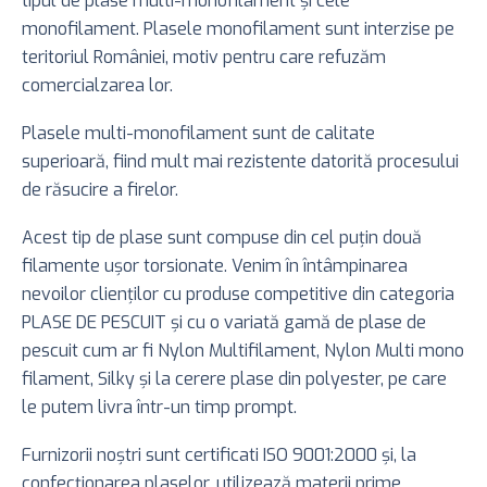
tipul de plase multi-monofilament şi cele
monofilament. Plasele monofilament sunt interzise pe
teritoriul României, motiv pentru care refuzăm
comercialzarea lor.
Plasele multi-monofilament sunt de calitate
superioară, fiind mult mai rezistente datorită procesului
de răsucire a firelor.
Acest tip de plase sunt compuse din cel puţin două
filamente uşor torsionate. Venim în întâmpinarea
nevoilor clienţilor cu produse competitive din categoria
PLASE DE PESCUIT şi cu o variată gamă de plase de
pescuit cum ar fi Nylon Multifilament, Nylon Multi mono
filament, Silky şi la cerere plase din polyester, pe care
le putem livra într-un timp prompt.
Furnizorii noştri sunt certificati ISO 9001:2000 şi, la
confecţionarea plaselor, utilizează materii prime