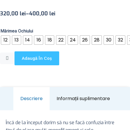
320,00
lei
–
400,00
lei
Mărimea Ochiului
12
13
14
16
18
22
24
26
28
30
32
Adaugă În Coș
Descriere
Informații suplimentare
Încă de la început dorim să nu se facă confuzia între