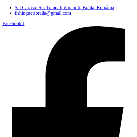
Sat Cazasu, Str. Trandafirilor, nr 6, Brăila, România
fishingnetsbraila@gmail.com
Facebook-f