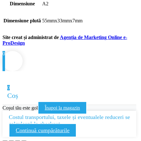
Dimensiune
A2
Dimensiune plută
55mmx33mmx7mm
Site creat și administrat de
Agenția de Marketing Online e-
ProDesign
0
0
Coș
Coșul tău este gol
Înapoi la magazin
Costul transportului, taxele și eventualele reduceri se
calculează la checkout
Continuă cumpărăturile