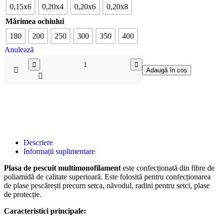
0,15x6
0,20x4
0,20x6
0,20x8
Mărimea ochiului
180
200
250
300
350
400
Anulează
Adaugă în coș
Descriere
Informații suplimentare
Plasa de pescuit multimonofilament
este confecționată din fibre de
poliamidă de calitate superioară. Este folosită pentru confecționarea
de plase pescărești precum setca, năvodul, radini pentru setci, plase
de protecție.
Caracteristici principale: