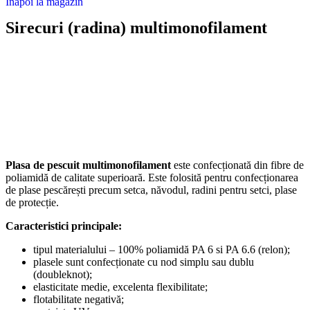
Înapoi la magazin
Sirecuri (radina) multimonofilament
Plasa de pescuit multimonofilament
este confecționată din fibre de
poliamidă de calitate superioară. Este folosită pentru confecționarea
de plase pescărești precum setca, năvodul, radini pentru setci, plase
de protecție.
Caracteristici principale:
tipul materialului – 100% poliamidă PA 6 si PA 6.6 (relon);
plasele sunt confecționate cu nod simplu sau dublu
(doubleknot);
elasticitate medie, excelenta flexibilitate;
flotabilitate negativă;