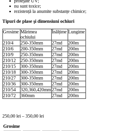
protejate UV;
nu sunt toxice;
rezistență la anumite substanțe chimice;
Tipuri de plase şi dimensiuni ochiuri
Grosime
Mărimea
Înălțime
Lungime
ochiului
210/4
250-350mm
27md
200m
210/6
200-350mm
27md
200m
210/9
250-350mm
27md
200m
210/12
250-350mm
27md
200m
210/15
300-350mm
27md
200m
210/18
300-350mm
27md
200m
210/27
300-350mm
27md
200m
210/36
300-350mm
27md
200m
210/54
320,360,420mm
27md
200m
210/72
360mm
27md
200m
250,00
lei
–
350,00
lei
Grosime