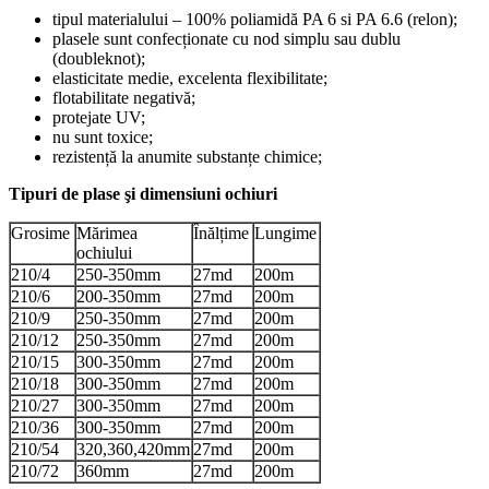
tipul materialului – 100% poliamidă PA 6 si PA 6.6 (relon);
plasele sunt confecționate cu nod simplu sau dublu
(doubleknot);
elasticitate medie, excelenta flexibilitate;
flotabilitate negativă;
protejate UV;
nu sunt toxice;
rezistență la anumite substanțe chimice;
Tipuri de plase şi dimensiuni ochiuri
Grosime
Mărimea
Înălțime
Lungime
ochiului
210/4
250-350mm
27md
200m
210/6
200-350mm
27md
200m
210/9
250-350mm
27md
200m
210/12
250-350mm
27md
200m
210/15
300-350mm
27md
200m
210/18
300-350mm
27md
200m
210/27
300-350mm
27md
200m
210/36
300-350mm
27md
200m
210/54
320,360,420mm
27md
200m
210/72
360mm
27md
200m