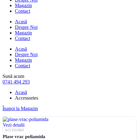
Magazin
Contact
Acasă
Despre Noi
Magazin
Contact
Acasă
Despre Noi
Magazin
Contact
Sună acum
0741 494 293
Acasă
Accessories
Înapoi la Magazin
Vezi detalii
ACCESORII
Plase vrac poliamida