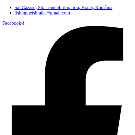
Sat Cazasu, Str. Trandafirilor, nr 6, Brăila, România
fishingnetsbraila@gmail.com
Facebook-f